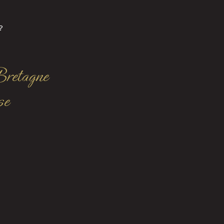
?
Bretagne
se