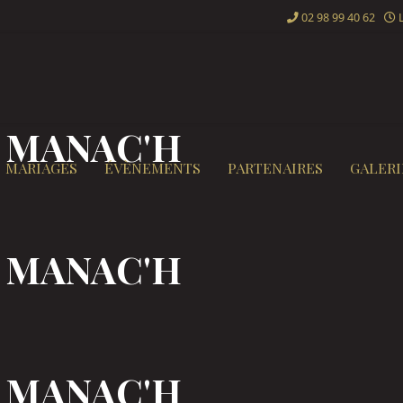
02 98 99 40 62
L
 MANAC'H
MARIAGES
ÉVÈNEMENTS
PARTENAIRES
GALERI
 MANAC'H
 MANAC'H