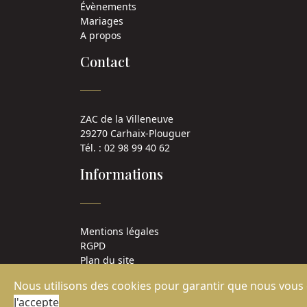
Évènements
Mariages
A propos
Contact
ZAC de la Villeneuve
29270 Carhaix-Plouguer
Tél. : 02 98 99 40 62
Informations
Mentions légales
RGPD
Plan du site
Nous utilisons des cookies pour garantir que nous vous o
Traiteur Brest
,
Traiteur Quimper
,
Traiteur Finistè
J'accepte